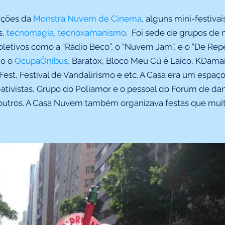
ições da
Monstra Nuvem de Cinema
,
alguns mini-festivai
s,
tecnomagia, tecnoxamanismo
. Foi
sede de grupos de m
letivos como a “Rádio Beco”, o “Nuvem Jam”, e o “De Re
mo o
OcupaÔnibus
,
Baratox,
Bloco Meu Cú é Laico, KDamar
 Fest, Festival de Vandalirismo e etc. A Casa era um espa
-ativistas, Grupo do Poliamor e o pessoal do Forum de da
e outros. A Casa Nuvem também organizava festas que mu