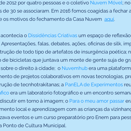
e 2012 por quatro pessoas e o coletivo
Nuvem Móvel
; n
s de 30 se associaram. Em 2016 fomos coagidas a fechar a
bre os motivos do fechamento da Casa Nuvem
aquí
.
 acontecia o
Dissidências Criativas
um espaço de reflexão 
. Apresentações, falas, debates, ações, oficinas de silk, im
trução de todo tipo de artefatos de insurgência poética; n
 de bicicletas que juntava um monte de gente suja de grax
obre o direito à cidade; o
Nuvemhub
era uma plataform
nto de projetos colaborativos em novas tecnologias, pr
rução de tecnhotrakitanas; a
PanELA de Experimentos
reu
fico
era um laboratorio fotográfico e um encontro semana
 discutir em torno à imagem; o
Para o meu amor passar
er
imento local e aprendizagem com as crianças da vizinhança
lizava eventos e um curso preparatório pro Enem para pes
a Ponto de Cultura Municipal.