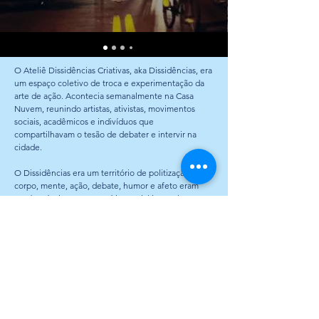
O Ateliê Dissidências Criativas, aka Dissidências, era
um espaço coletivo de troca e experimentação da
arte de ação. Acontecia semanalmente na Casa
Nuvem, reunindo artistas, ativistas, movimentos
sociais, acadêmicos e indivíduos que
compartilhavam o tesão de debater e intervir na
cidade.
O Dissidências era um território de politização onde
corpo, mente, ação, debate, humor e afeto eram
combustíveis para uma crítica social iconoclasta com
o Rio de Janeiro como palco, colocando corpos na
rua e a imaginação radical como transformadores da
cidade e do nosso cotidiano.
O processo se alimentava e alimentava movimentos
sociais fugindo dos tradicionais rituais de protesto.
Acreditavamos na potência do afeto indiscriminado
como ferramenta de contaminação política. Nesse
espaço de desorientação, todo desvio era bem