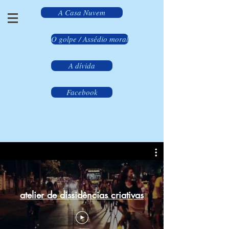
A Casa Nuvem
O golpe / Assédio moral
A dívida
Facebook
atelier de dissidências criativas